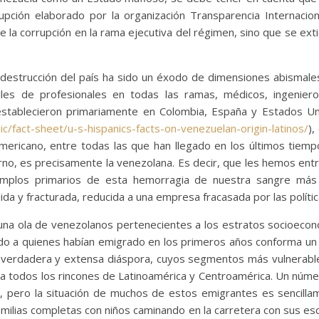
upción elaborado por la organización Transparencia Internacion
e la corrupción en la rama ejecutiva del régimen, sino que se ext
destrucción del país ha sido un éxodo de dimensiones abismal
les de profesionales en todas las ramas, médicos, ingeniero
stablecieron primariamente en Colombia, España y Estados Un
/fact-sheet/u-s-hispanics-facts-on-venezuelan-origin-latinos/
),
americano, entre todas las que han llegado en los últimos tie
rno, es precisamente la venezolana. Es decir, que les hemos en
emplos primarios de esta hemorragia de nuestra sangre más
uida y fracturada, reducida a una empresa fracasada por las políti
se una ola de venezolanos pertenecientes a los estratos socioe
do a quienes habían emigrado en los primeros años conforma un t
 verdadera y extensa diáspora, cuyos segmentos más vulnerabl
acia todos los rincones de Latinoamérica y Centroamérica. Un núm
s, pero la situación de muchos de estos emigrantes es sencillam
milias completas con niños caminando en la carretera con sus es