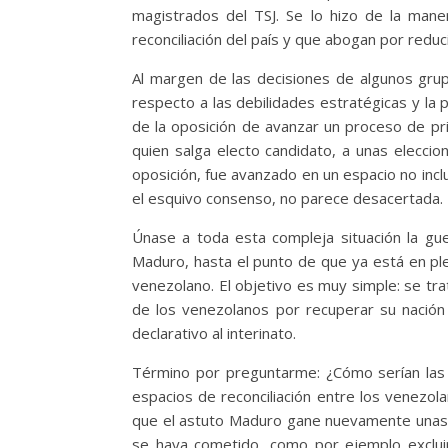
magistrados del TSJ. Se lo hizo de la mane
reconciliación del país y que abogan por reduc
Al margen de las decisiones de algunos grup
respecto a las debilidades estratégicas y la
de la oposición de avanzar un proceso de pr
quien salga electo candidato, a unas elecci
oposición, fue avanzado en un espacio no incl
el esquivo consenso, no parece desacertada.
Únase a toda esta compleja situación la gu
Maduro, hasta el punto de que ya está en ple
venezolano. El objetivo es muy simple: se tra
de los venezolanos por recuperar su nación
declarativo al interinato.
Término por preguntarme: ¿Cómo serían las co
espacios de reconciliación entre los venezo
que el astuto Maduro gane nuevamente unas e
se haya cometido, como por ejemplo excluir