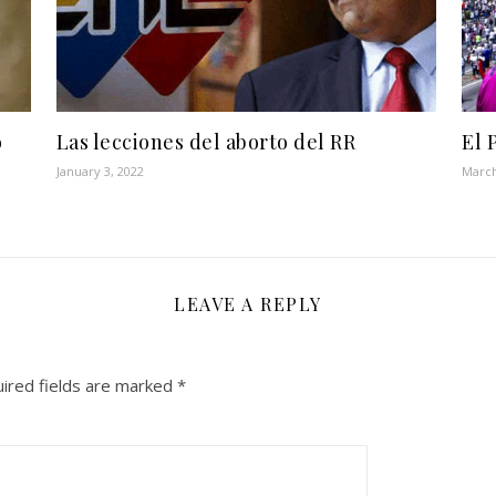
o
Las lecciones del aborto del RR
El 
January 3, 2022
March
LEAVE A REPLY
ired fields are marked
*