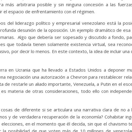
ra más arbitraria posible y sin ninguna concesión a las fuerz
ir el espacio de enfrentamiento con el régimen.
os del liderazgo político y empresarial venezolano está la posi
 profunda desunión de la oposición. Un ejemplo dramático de esa 
imarias. Algo que debería ser sopesado y discutido a fondo, pa
ones que todavía tienen solamente existencia virtual, sea recon
usivo, por decir lo menos. En este contexto, la idea de incluir un
erra en Ucrania que ha llevado a Estados Unidos a deponer m
na negociación una autorización a Chevron para restablecer rel
ta de restarle un aliado importante, Venezuela, a Putin en el esce
 es materia de otras consideraciones, todo ello con indepen
sas de diferente si se articulara una narrativa clara de no a l
lanos y de verdadera recuperación de la economía? Cohabitar i
lecciones, en el momento que él decida, sin que el chavismo te
 la posibilidad de que voten más de 10 millones de venezolan