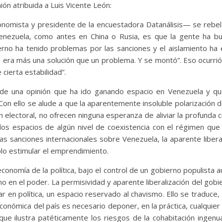
ión atribuida a Luis Vicente León:
onomista y presidente de la encuestadora Datanálisis— se rebel
nezuela, como antes en China o Rusia, es que la gente ha bus
ierno ha tenido problemas por las sanciones y el aislamiento 
ad era más una solución que un problema. Y se montó”. Eso ocurri
ierta estabilidad”.
de una opinión que ha ido ganando espacio en Venezuela y que
Con ello se alude a que la aparentemente insoluble polarización del
 electoral, no ofrecen ninguna esperanza de aliviar la profunda c
os espacios de algún nivel de coexistencia con el régimen que 
s sanciones internacionales sobre Venezuela, la aparente liberal
o estimular el emprendimiento.
onomía de la política, bajo el control de un gobierno populista au
mo en el poder. La permisividad y aparente liberalización del gobi
cipar en política, un espacio reservado al chavismo. Ello se tradu
nómica del país es necesario deponer, en la práctica, cualquier i
 que ilustra patéticamente los riesgos de la cohabitación ingen