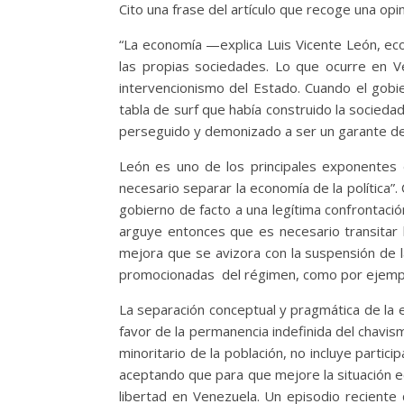
Cito una frase del artículo que recoge una opin
“La economía —explica Luis Vicente León, ec
las propias sociedades. Lo que ocurre en Ve
intervencionismo del Estado. Cuando el gob
tabla de surf que había construido la socied
perseguido y demonizado a ser un garante de c
León es uno de los principales exponentes 
necesario separar la economía de la política”. 
gobierno de facto a una legítima confrontación
arguye entonces que es necesario transitar l
mejora que se avizora con la suspensión de la
promocionadas del régimen, como por ejempl
La separación conceptual y pragmática de la ec
favor de la permanencia indefinida del chavis
minoritario de la población, no incluye parti
aceptando que para que mejore la situación eco
libertad en Venezuela. Un episodio reciente