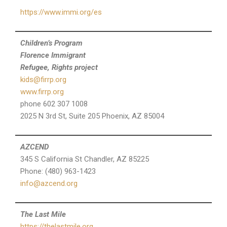
https://www.immi.org/es
Children’s Program
Florence Immigrant
Refugee, Rights project
kids@firrp.org
www.firrp.org
phone 602 307 1008
2025 N 3rd St, Suite 205 Phoenix, AZ 85004
AZCEND
345 S California St Chandler, AZ 85225
Phone: (480) 963-1423
info@azcend.org
The Last Mile
https://thelastmile.org